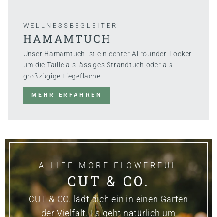
WELLNESSBEGLEITER
HAMAMTUCH
Unser Hamamtuch ist ein echter Allrounder. Locker
um die Taille als lässiges Strandtuch oder als
großzügige Liegefläche.
MEHR ERFAHREN
A LIFE MORE FLOWERFUL
CUT & CO.
CUT & CO. lädt dich ein in einen Garten
der Vielfalt. Es geht natürlich um