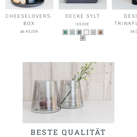
CHEESELOVERS-
DECKE SYLT
DES
BOX
TRINKF
69,00€
ab 45,00€
34,
BESTE QUALITÄT